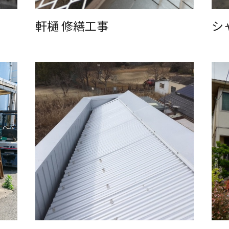
軒樋 修繕工事
シ