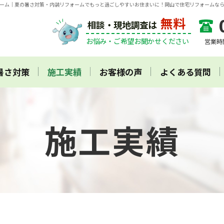
ーム
｜夏の暑さ対策・内装リフォームでもっと過ごしやすいお住まいに！岡山で住宅リフォームな
無料
相談・現地調査は
お悩み・ご希望お聞かせください
営業時間
暑さ対策
施工実績
お客様の声
よくある質問
新築
外装リフォーム
施工実績
内装リフォーム
暑さ対策